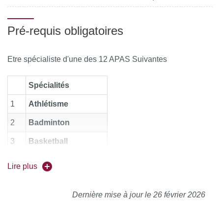
- soit lors des menus de L1 et L2
Pré-requis obligatoires
Etre spécialiste d'une des 12 APAS Suivantes
Spécialités
1
Athlétisme
2
Badminton
3
Basketball
4
Boxe
française
Lire plus
5
Escalade
Dernière mise à jour le 26 février 2026
6
Football
7
Gymnastique