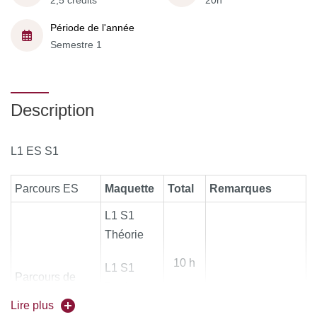
2,5 crédits
20h
Période de l'année
Semestre 1
Description
L1 ES S1
Parcours ES
Maquette
Total
Remarques
L1 S1
Théorie
10 h
L1 S1
Parcours de
Pratique
60 heures de
formation
20 h
Lire plus
spécialité