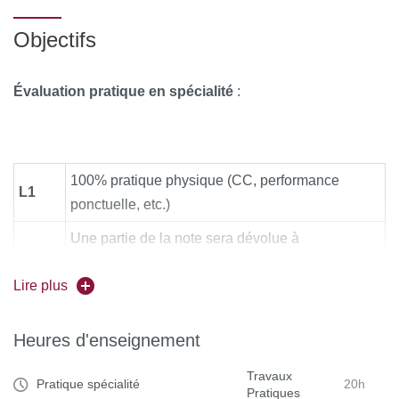
L1 S2
Spécialité L1
10 h
Théorie
Objectifs
20 h
L1 S2
Évaluation pratique en spécialité
:
Pratique
100% pratique physique (CC, performance
L1
ponctuelle, etc.)
Une partie de la note sera dévolue à
l’intervention pédagogique
Lire plus
- soit le jour de la spécialité dans le cadre
L2 et
de la spécialité,
L3
Heures d'enseignement
- soit à l’AS,
Travaux
Pratique spécialité
20h
Pratiques