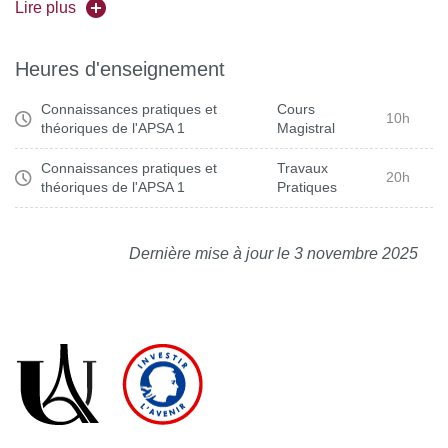
Lire plus
Règlement
Heures d'enseignement
Terminologie/vocabulaire
Connaissances pratiques et
Cours
Technique/tactique/biomécanique
10h
théoriques de l'APSA 1
Magistral
Connaissances pratiques et
Travaux
20h
théoriques de l'APSA 1
Pratiques
Dernière mise à jour le 3 novembre 2025