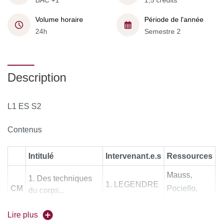
BAC +1
1,5 crédits
Volume horaire
Période de l'année
24h
Semestre 2
Description
L1 ES S2
Contenus
Intitulé
Intervenant.e.s
Ressources
Mauss,
Des techniques
LEGENDRE
CM
Pociello,
du corps...
Vigarello
Lire plus
... Aux tactiques