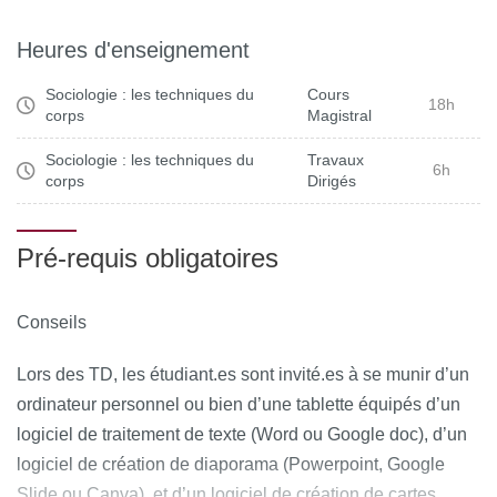
CM
A. LEGENDRE
Parlebas
du sport
Heures d'enseignement
Henriot,
Sociologie : les techniques du
Cours
Les jeux et les
18h
Caillois,
corps
Magistral
CM
A. LEGENDRE
sports
Huizinga,
Sociologie : les techniques du
Travaux
Parlebas
6h
corps
Dirigés
Sport et loisirs
CM
A. LEGENDRE
Dumazedier
Pré-requis obligatoires
Elias,
Sport et
Dunning,
CM
N. BESOMBES
agressivité
Conseils
Bodin,
Collard
Lors des TD, les étudiant.es sont invité.es à se munir d’un
Sport et
ordinateur personnel ou bien d’une tablette équipés d’un
Parlebas,
environnement de
CM
N. BESOMBES
logiciel de traitement de texte (Word ou Google doc), d’un
Augustin
pratique
logiciel de création de diaporama (Powerpoint, Google
Slide ou Canva), et d’un logiciel de création de cartes