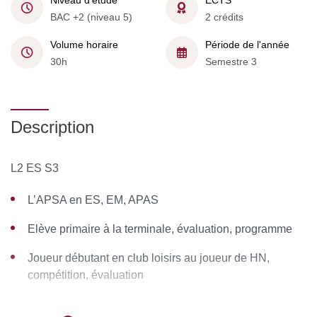
Niveau d'étude
ECTS
BAC +2 (niveau 5)
2 crédits
Volume horaire
Période de l'année
30h
Semestre 3
Description
L2 ES S3
L’APSA en ES, EM, APAS
Elève primaire à la terminale, évaluation, programme
Joueur débutant en club loisirs au joueur de HN,
compétition, évaluation
Le paraAPSA, les pratiquants en SDH, évaluation