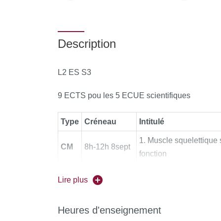
Description
L2 ES S3
9 ECTS pou les 5 ECUE scientifiques
Type
Créneau
Intitulé
1. Muscle squelettique s
CM
8h-12h 8sept
fonction
10h-12h
CM
2. muscle squelettique e
Lire plus
18sept
CM
8h-12h 4 oct
3. bioénergétique et 
Heures d'enseignement