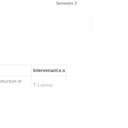
Semestre 3
Intervenant.e.s
tructure et
T. Launay
t plasticité
T. Launay
exercice
F. Britto