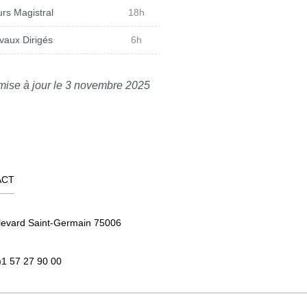
ue
T. launay
rs Magistral
18h
vaux Dirigés
6h
 exercice
C. Le Page
e
T. Launay
mise à jour le 3 novembre 2025
e
T. Launay
ce
T. Launay
ce
T. Launay
ACT
C. Lepage
levard Saint-Germain 75006
C. Le Page
)1 57 27 90 00
C. Le Page
C. Le Page