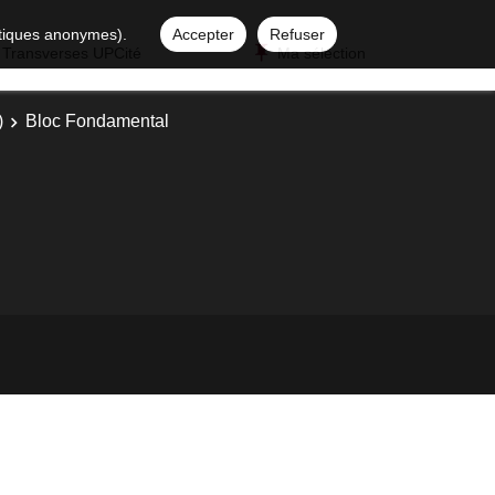
istiques anonymes).
Accepter
Refuser
 Transverses UPCité
Ma sélection
)
Bloc Fondamental