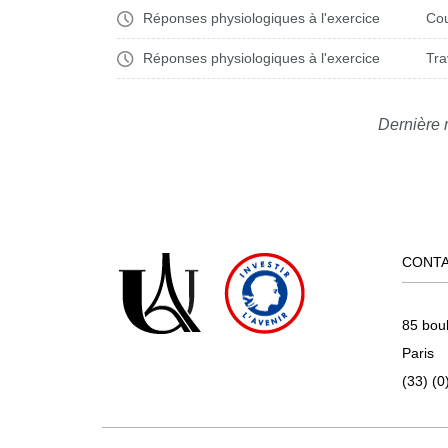
4. Muscle squelettiq
CM
8h-12h 18oct
Réponses physiologiques à l'exercice
Cou
hétérogénéité
Réponses physiologiques à l'exercice
Tra
CM
8h-12h 22nov
5. Cardiorespiratoire et
8h-12h
TD1
TD Muscle et exercic
Dernière 
26sept
TD1
8h-12h 3oct
TD Muscle et exercic
TD1
8h-12h 9oct
TD Muscle et exerci
TD1
8h10h 10oct
TD Muscle et exerci
CONT
8h-12h 14
TD2
TD Cardiovasculaire
nov
85 bou
TD2
8h-10h 20nov
TD Cardiovasculaire
Paris
(33) (0
TD2
8h-12h 28nov
TD Cardiovasculaire
TD2
8h-12h 5dec
TD Cardiovasculaire