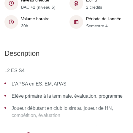
Niveau d'étude
ECTS
BAC +2 (niveau 5)
2 crédits
Volume horaire
Période de l'année
30h
Semestre 4
Description
L2 ES S4
L’APSA en ES, EM, APAS
Elève primaire à la terminale, évaluation, programme
Joueur débutant en club loisirs au joueur de HN,
compétition, évaluation
Le paraAPSA, les pratiquants en SDH, évaluation