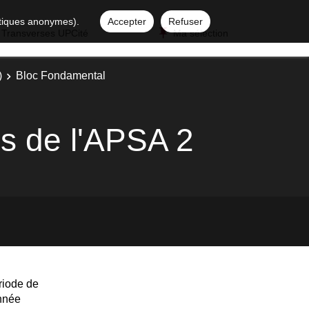
istiques anonymes).
Accepter
Refuser
 Transverses UPCité
Ma sélection
)
Bloc Fondamental
s de l'APSA 2
riode de
année