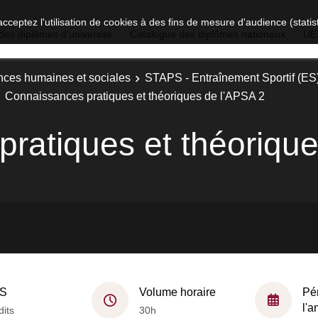
acceptez l'utilisation de cookies à des fins de mesure d'audience (stat
des diplômes d'université
Catalogue des diplômes nationaux
UE
nces humaines et sociales
STAPS - Entraînement Sportif (ES
Connaissances pratiques et théoriques de l'APSA 2
ratiques et théorique
S
Volume horaire
Pé
l'
dits
30h