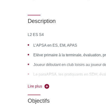
Description
L2 ES S4
L’APSA en ES, EM, APAS
Elève primaire à la terminale, évaluation,
Joueur débutant en club loisirs au joueur d
Le paraAPSA, les pratiquants en SDH, éva
Variables didactiques/conduites typiques/gri
Lire plus
(vidéo)
Objectifs
SA et préparation à l’intervention