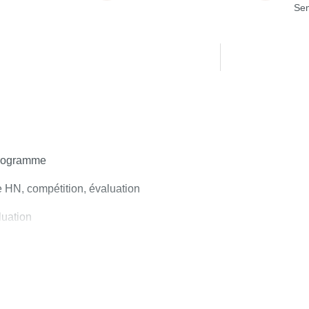
Sem
 programme
e HN, compétition, évaluation
luation
lle de lecture de la motricité