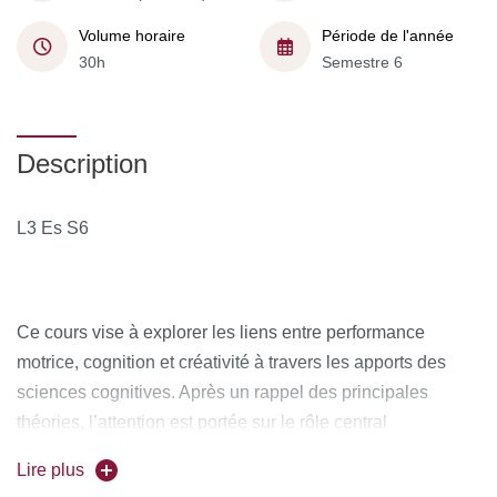
Volume horaire
Période de l'année
30h
Semestre 6
Description
L3 Es S6
Ce cours vise à explorer les liens entre performance
motrice, cognition et créativité à travers les apports des
sciences cognitives. Après un rappel des principales
théories, l’attention est portée sur le rôle central
des
fonctions exécutives
dans la performance, illustré
Lire plus
par des études sur la
dépendance visuelle
et
l’imagerie