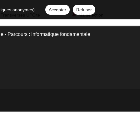
istiques anonymes).
Accepter
Refuser
 Transverses UPCité
Ma sélection
ue - Parcours : Informatique fondamentale