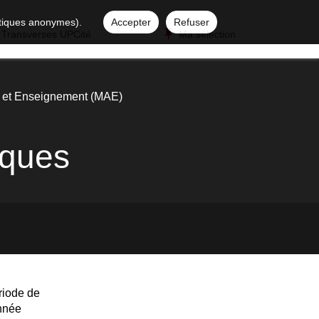
istiques anonymes).
Accepter
Refuser
 Transverses UPCité
Ma sélection
ns et Enseignement (MAE)
iques
riode de
année