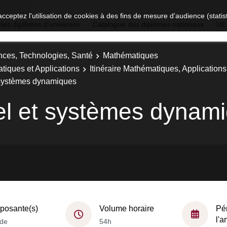
acceptez l'utilisation de cookies à des fins de mesure d'audience (stat
des diplômes d'université
Catalogue des diplômes nationaux
UE
nces, Technologies, Santé
Mathématiques
tiques et Applications
Itinéraire Mathématiques, Applicatio
t systèmes dynamiques
tiel et systèmes dynam
osante(s)
Volume horaire
Pé
l'
de
54h