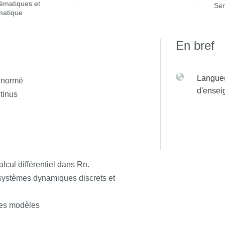
ématiques et
Sem
matique
En bref
Langue(
. normé
d'ense
ntinus
alcul différentiel dans Rn.
 systèmes dynamiques discrets et
 ces modèles