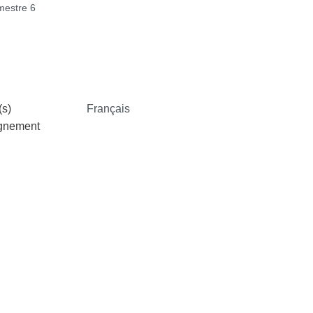
estre 6
s)
Français
ignement