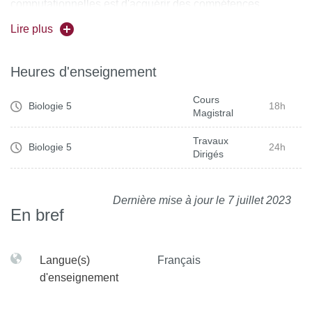
computationnelles est d'acquérir des compétences
méthodologiques en modélisation, appliquée à l?étude du
Lire plus
système nerveux central. Notamment on montrera
comment des modèles formels et des simulations
Heures d'enseignement
numériques permettent de proposer des mécanismes de
fonctionnement des réseaux de neurones biologiques.
Cours
Biologie 5
18h
Magistral
Travaux
Biologie 5
24h
Dirigés
Dernière mise à jour le 7 juillet 2023
En bref
Langue(s)
Français
d'enseignement