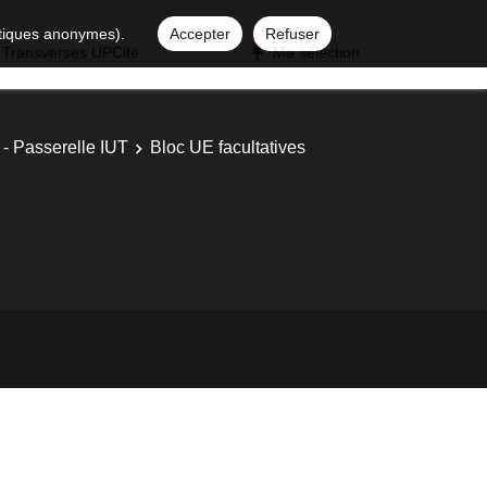
istiques anonymes).
Accepter
Refuser
 Transverses UPCité
Ma sélection
 - Passerelle IUT
Bloc UE facultatives