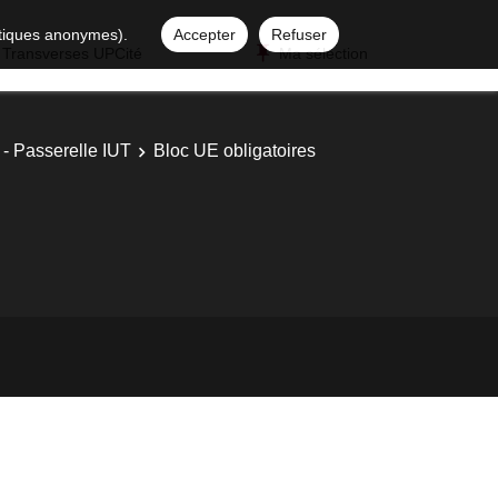
istiques anonymes).
Accepter
Refuser
 Transverses UPCité
Ma sélection
 - Passerelle IUT
Bloc UE obligatoires