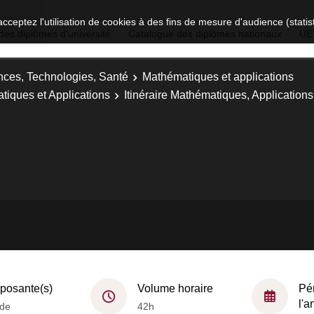
acceptez l'utilisation de cookies à des fins de mesure d'audience (stat
des diplômes d'université
Catalogue des diplômes nationaux
UE
nces, Technologies, Santé
Mathématiques et applications
tiques et Applications
Itinéraire Mathématiques, Applicatio
osante(s)
Volume horaire
Pé
l'
de
42h