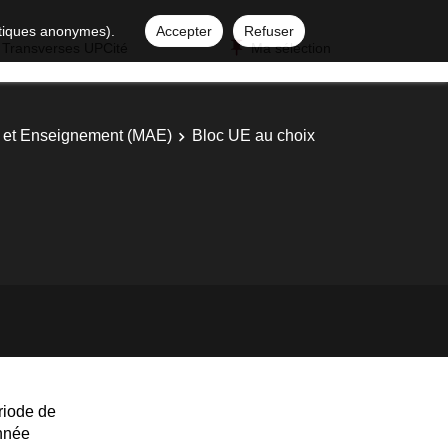
istiques anonymes).
Accepter
Refuser
 Transverses UPCité
Ma sélection
ns et Enseignement (MAE)
Bloc UE au choix
riode de
année