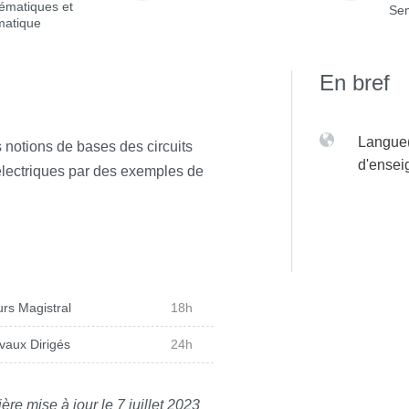
ématiques et
Sem
matique
En bref
Langue(
s notions de bases des circuits
d'ense
its électriques par des exemples de
rs Magistral
18h
vaux Dirigés
24h
ère mise à jour le 7 juillet 2023