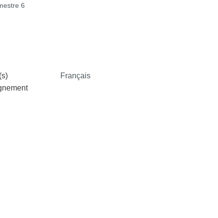
estre 6
s)
Français
ignement