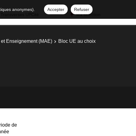
istiques anonymes).
Accepter
Refuser
 Transverses UPCité
Ma sélection
ns et Enseignement (MAE)
Bloc UE au choix
riode de
année