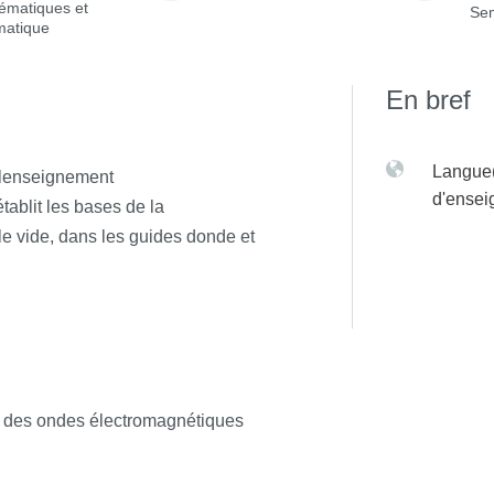
ématiques et
Sem
matique
En bref
Langue(
 lenseignement
d'ense
tablit les bases de la
e vide, dans les guides donde et
on des ondes électromagnétiques