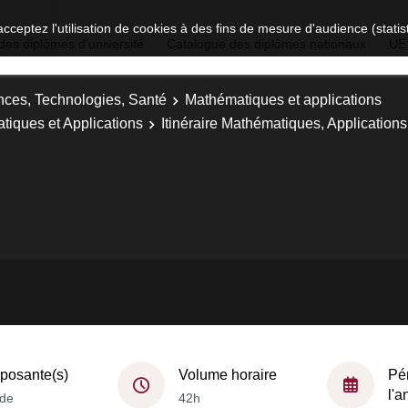
acceptez l'utilisation de cookies à des fins de mesure d'audience (stat
des diplômes d'université
Catalogue des diplômes nationaux
UE
nces, Technologies, Santé
Mathématiques et applications
tiques et Applications
Itinéraire Mathématiques, Applicatio
osante(s)
Volume horaire
Pé
l'
de
42h