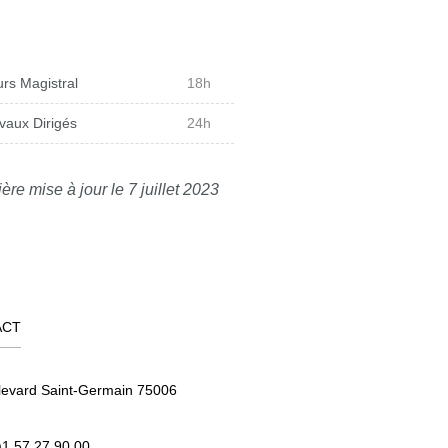
rs Magistral
18h
vaux Dirigés
24h
ère mise à jour le 7 juillet 2023
ACT
levard Saint-Germain 75006
)1 57 27 90 00