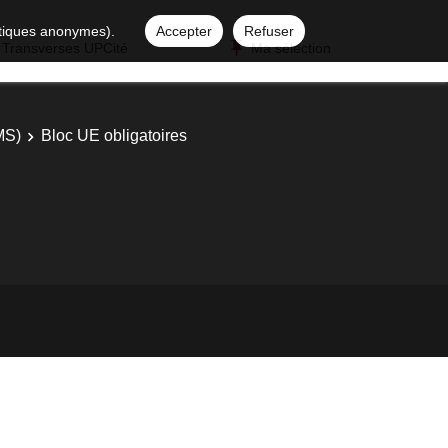
istiques anonymes).
Accepter
Refuser
 Transverses UPCité
Ma sélection
(MS)
Bloc UE obligatoires