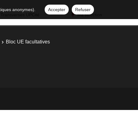
istiques anonymes).
Accepter
Refuser
 Transverses UPCité
Ma sélection
Bloc UE facultatives