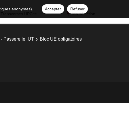
istiques anonymes).
Accepter
Refuser
 Transverses UPCité
Ma sélection
 - Passerelle IUT
Bloc UE obligatoires