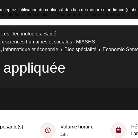
acceptez l'utilisation de cookies à des fins de mesure d'audience (stat
des diplômes d'université
Catalogue des diplômes nationaux
UE
nces, Technologies, Santé
ux sciences humaines et sociales - MIASHS
 informatique et économie
Bloc spécialité
Economie Seme
 appliquée
osante(s)
Volume horaire
Pé
l'
44h