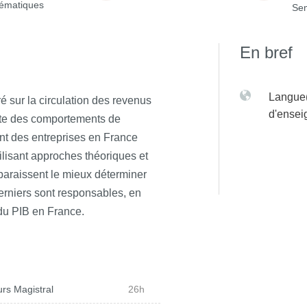
ématiques
Sem
En bref
Langue(
é sur la circulation des revenus
d'ense
pte des comportements de
t des entreprises en France
ilisant approches théoriques et
 paraissent le mieux déterminer
erniers sont responsables, en
 du PIB en France.
rs Magistral
26h