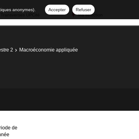
istiques anonymes).
Accepter
Refuser
 Transverses UPCité
Ma sélection
stre 2
Macroéconomie appliquée
riode de
année