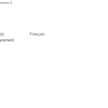
estre 5
s)
Français
ignement