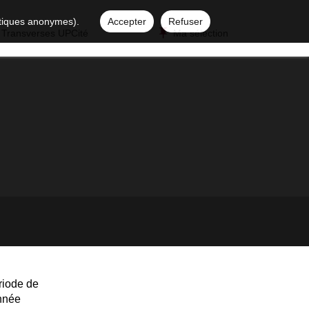
istiques anonymes).
Accepter
Refuser
 Transverses UPCité
Ma sélection
riode de
année