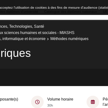
acceptez l'utilisation de cookies à des fins de mesure d'audience (stat
des diplômes d'université
Catalogue des diplômes nationaux
UE
nces, Technologies, Santé
ux sciences humaines et sociales - MIASHS
 informatique et économie
Méthodes numériques
riques
osante(s)
Volume horaire
Pé
l'
30h