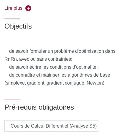
d'optimalité (Kuhn-Tucker).
Lire plus
Cas avec contraintes : algorithme de gradient projeté,
d'Uzawa, méthode de pénalisation.
Objectifs
Cas linéaire avec contraintes : algorithme du simplexe.
de savoir formuler un problème d'optimisation dans
RnRn, avec ou sans contraintes;
de savoir écrire les conditions d'optimalité ;
de connaître et maîtriser les algorithmes de base
(simplexe, gradient, gradient conjugué, Newton)
Pré-requis obligatoires
Cours de Calcul Différentiel (Analyse S5)