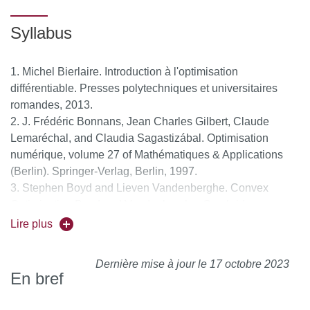
Syllabus
Michel Bierlaire. Introduction à l'optimisation
différentiable. Presses polytechniques et universitaires
romandes, 2013.
J. Frédéric Bonnans, Jean Charles Gilbert, Claude
Lemaréchal, and Claudia Sagastizábal. Optimisation
numérique, volume 27 of Mathématiques & Applications
(Berlin). Springer-Verlag, Berlin, 1997.
Stephen Boyd and Lieven Vandenberghe. Convex
Optimization Boyd and Vandenberghe. Cambridge
Univerity Press, 2004.
Lire plus
Philippe G. Ciarlet. Introduction à l'analyse numérique
matricielle et à l'optimisation. Dunod, 2007.
Dernière mise à jour le 17 octobre 2023
Jean-Baptiste Hiriart-Urruty. Optimisation et analyse
En bref
convexe. EDP Sciences, 2009.