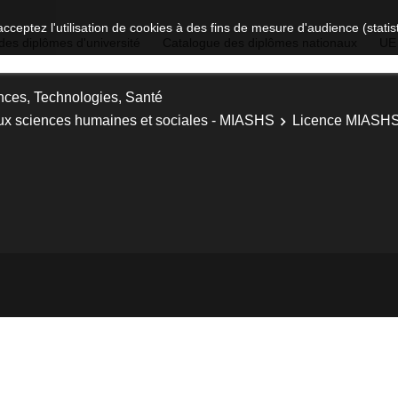
acceptez l'utilisation de cookies à des fins de mesure d'audience (stat
des diplômes d'université
Catalogue des diplômes nationaux
UE
nces, Technologies, Santé
ux sciences humaines et sociales - MIASHS
Licence MIASHS -