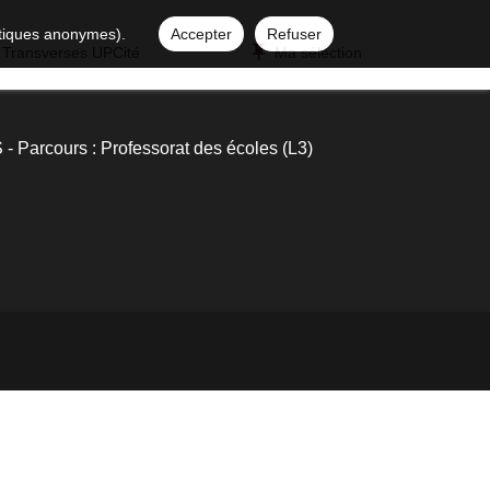
istiques anonymes).
Accepter
Refuser
 Transverses UPCité
Ma sélection
 Parcours : Professorat des écoles (L3)