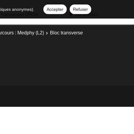
istiques anonymes).
Accepter
Refuser
 Transverses UPCité
Ma sélection
rcours : Medphy (L2)
Bloc transverse