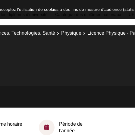
acceptez l'utilisation de cookies à des fins de mesure d'audience (stat
des diplômes d'université
Catalogue des diplômes nationaux
UE
nces, Technologies, Santé
Physique
Licence Physique - Pa
me horaire
Période de
l'année