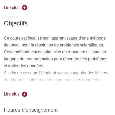
(4) Projet : Réalisation d’un projet en binôme consistant à
la résolution avec Python d’un problème de Science de la
Lire plus
Terre
Objectifs
Ce cours est focalisé sur l’apprentissage d’une méthode
de travail pour la résolution de problèmes scientifiques.
Cette méthode est ensuite mise en œuvre en utilisant un
langage de programmation pour résoudre des problèmes
et traiter des données.
A la fin de ce cours l’étudiant saura manipuler des fichiers
de données, traiter mathématiquement ces données et
visualiser les résultats, avec le langage de programmation
Python.
Lire plus
Cette nouvelle compétence pourra alors être utilisée dans
les autres cours ou les années suivantes pour la résolution
Heures d'enseignement
des problèmes scientifique ou autres.