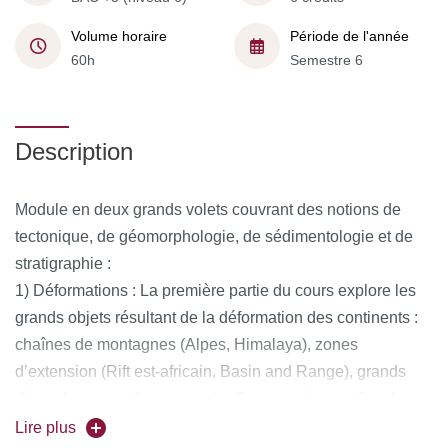
Volume horaire
Période de l'année
60h
Semestre 6
Description
Module en deux grands volets couvrant des notions de
tectonique, de géomorphologie, de sédimentologie et de
stratigraphie :
1) Déformations : La première partie du cours explore les
grands objets résultant de la déformation des continents :
chaînes de montagnes (Alpes, Himalaya), zones
d’extension (Rift est-africain, Basin and Range), grands
décrochements (Asie centrale, Ouest américain, Proche
Orient) pour en déduire l’architecture à grande échelle et
Lire plus