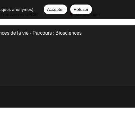
istiques anonymes).
Accepter
Refuser
 Transverses UPCité
Ma sélection
ces de la vie - Parcours : Biosciences