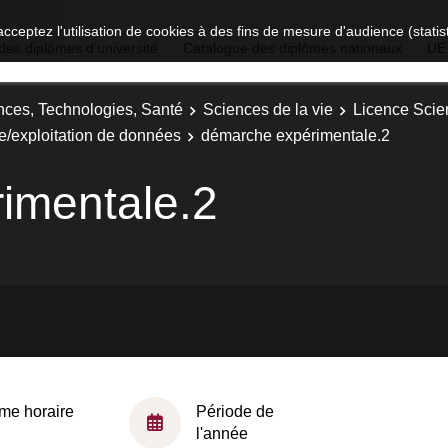
acceptez l'utilisation de cookies à des fins de mesure d'audience (stat
des diplômes d'université
Catalogue des diplômes nationaux
UE
nces, Technologies, Santé
Sciences de la vie
Licence Scien
e/exploitation de données
démarche expérimentale.2
imentale.2
me horaire
Période de
l'année