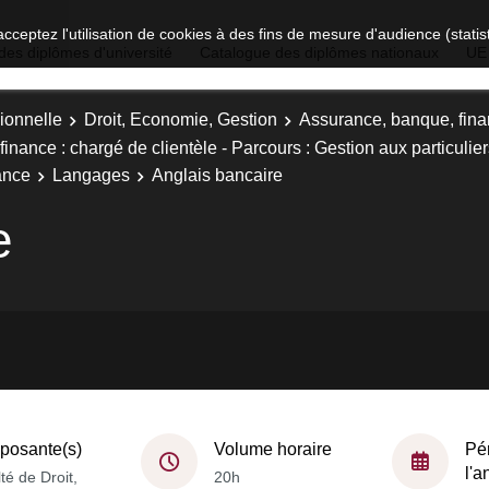
acceptez l'utilisation de cookies à des fins de mesure d'audience (stat
des diplômes d'université
Catalogue des diplômes nationaux
UE
ionnelle
Droit, Economie, Gestion
Assurance, banque, finan
nance : chargé de clientèle - Parcours : Gestion aux particulier
ance
Langages
Anglais bancaire
e
osante(s)
Volume horaire
Pé
l'
té de Droit,
20h