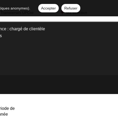
istiques anonymes).
Accepter
Refuser
 Transverses UPCité
Ma sélection
ce : chargé de clientèle
s
riode de
année