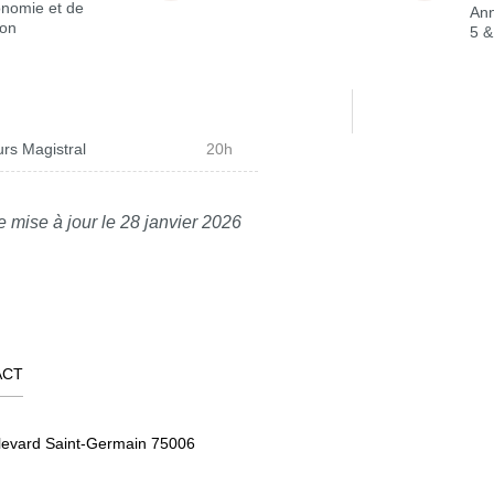
onomie et de
Ann
ion
5 &
rs Magistral
20h
e mise à jour le 28 janvier 2026
ACT
levard Saint-Germain 75006