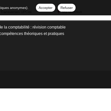
istiques anonymes).
Accepter
Refuser
 Transverses UPCité
Ma sélection
de la comptabilité : révision comptable
compétences théoriques et pratiques