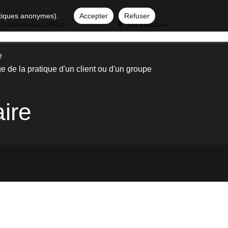
istiques anonymes).
Accepter
Refuser
 Transverses UPCité
Ma sélection
e
e de la pratique d'un client ou d'un groupe
aire