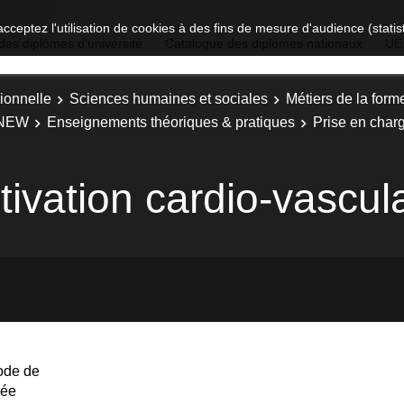
acceptez l'utilisation de cookies à des fins de mesure d'audience (stat
des diplômes d'université
Catalogue des diplômes nationaux
UE
ionnelle
Sciences humaines et sociales
Métiers de la form
e NEW
Enseignements théoriques & pratiques
Prise en charg
ivation cardio-vascul
ode de
née