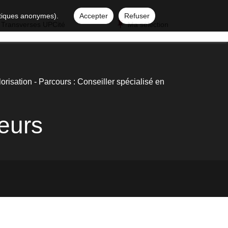
istiques anonymes).
Accepter
Refuser
 Transverses UPCité
Ma sélection
risation - Parcours : Conseiller spécialisé en
eurs