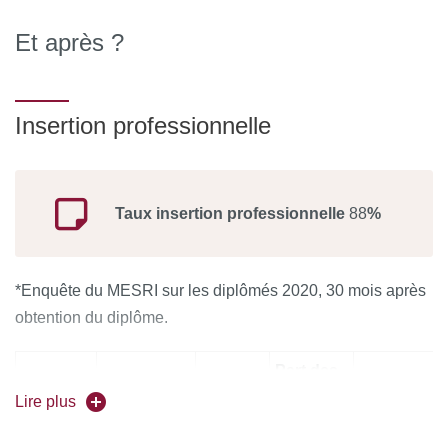
Et après ?
Insertion professionnelle
Taux insertion professionnelle
88
%
*Enquête du MESRI sur les diplômés 2020, 30 mois après
obtention du diplôme.
Part des
Effectif
diplômés
Part des
Lire plus
Effectif des
Taux de
des
en
diplômés e
répondants
réponse