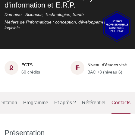
d'information et E.R.P.
Domaine : Sciences, Technologies, Santé
Métiers de l'informatique : conception, développement et test de
logiciels
ECTS
Niveau d'études visé
60 crédits
BAC +3 (niveau 6)
entation
Programme
Et après ?
Référentiel
Contacts
Présentation