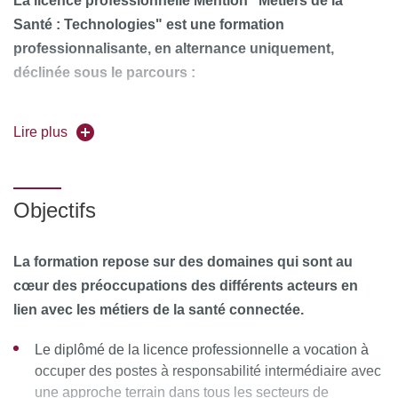
La licence professionnelle Mention "Métiers de la
Santé : Technologies" est une formation
professionnalisante, en alternance uniquement,
déclinée sous le parcours :
Métiers du soin connecté
Lire plus
Avec près d’un million de patients pris en charge, les
Prestataires de Santé A Domicile (PSAD) sont
aujourd’hui un acteur majeur de la chaine de soins.
Objectifs
Ils contribuent à l’efficience du système de santé (suivi
régulier du patient, retours d’informations
La formation repose sur des domaines qui sont au
systématiques au médecin prescripteur, …).
cœur des préoccupations des différents acteurs en
lien avec les métiers de la santé connectée.
Ils répondent à la demande des autorités de santé qui
souhaitent limiter le recours à l’hospitalisation.
Le diplômé de la licence professionnelle a vocation à
occuper des postes à responsabilité intermédiaire avec
une approche terrain dans tous les secteurs de