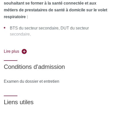
souhaitant se former à la santé connectée et aux
métiers de prestataires de santé à domicile sur le volet
respiratoire :
BTS du secteur secondaire, DUT du secteur
secondaire,
L2 scientifique (chimie, physique, informatique,
biologie),
Lire plus
Étudiants en remédiation,
Conditions d'admission
Publics en reconversion (paramédicaux par exemple)
ou désireux d’obtenir de nouvelles qualifications dans
Examen du dossier et entretien
le domaine (FTLV),
Les modalités VAE et VAP seront éligibles.
Liens utiles