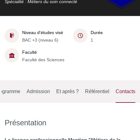
Spécialité : Métiers du soin connecté
Niveau d'études visé
Durée
BAC +3 (niveau 6)
1
Faculté
Faculté des Sciences
rogramme
Admission
Et après ?
Référentiel
Contacts
Présentation