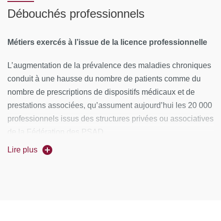
répondants
réponse
en
diplômés
formation
Débouchés professionnels
alternance
initiale
Métiers exercés à l’issue de la licence professionnelle
L’augmentation de la prévalence des maladies chroniques
conduit à une hausse du nombre de patients comme du
Part des
Part des
Part
nombre de prescriptions de dispositifs médicaux et de
Part des
Part
emplois en
emplois 
des
prestations associées, qu’assument aujourd’hui les 20 000
cadres et des
des
adéquation
adéquati
emplois
professionnels issus des structures privées ou associatives
professions
emplois
avec le
avec la
à plein
de la Fédération des PSAD.
intermédiaires
stables
niveau
formatio
temps
d'études
suivie:
Lire plus
Les débouchés professionnels concernent :
l'ensemble des entreprises en lien avec la santé
connectée
l’ensemble des entreprises prestataires de soins à