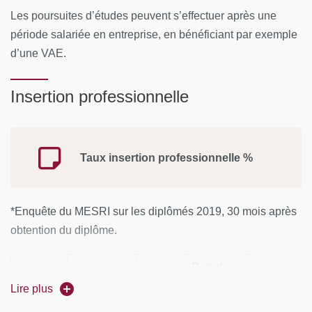
Les poursuites d’études peuvent s’effectuer après une
période salariée en entreprise, en bénéficiant par exemple
d’une VAE.
Insertion professionnelle
Taux insertion professionnelle
%
*Enquête du MESRI sur les diplômés 2019, 30 mois après
obtention du diplôme.
Part des
Part des
Effectif
diplômés
Lire plus
Effectif des
Taux de
diplômés
des
en