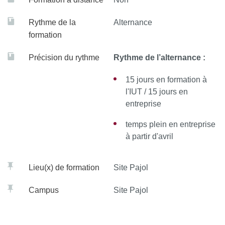
Aspects médico-économiques et réglementaires
Rythme de la
Alternance
Éthique, déontologie, laïcité, neutralité, secret
formation
professionnel
Précision du rythme
Rythme de l’alternance :
Gestion des risques, savoir-être : simulation sur
plateforme
15 jours en formation à
l'IUT / 15 jours en
Attestation de Formation aux Gestes et Soins
entreprise
d'Urgence
temps plein en entreprise
à partir d'avril
Une part des enseignements consacrée à l’acquisition
Lieu(x) de formation
Site Pajol
de compétences trans
versales :
Campus
Site Pajol
Conduite de projets, cahier des charges, résolution de
problèmes, préparation à l’emploi,