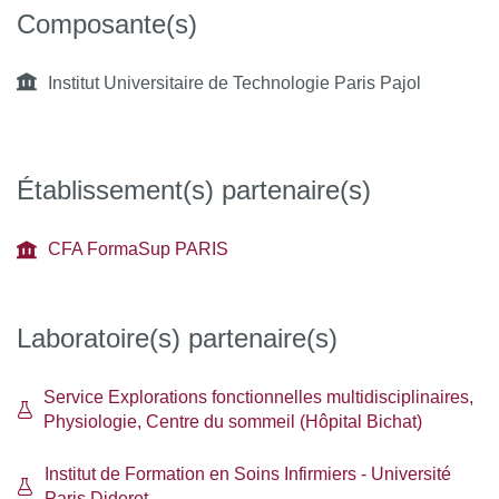
Communication, connaissances socio-
Composante(s)
professionnelles, bases de données, anglais,
dispositifs FTVL.
Institut Universitaire de Technologie Paris Pajol
La garantie d'une insertion rapide dans le monde du
Établissement(s) partenaire(s)
travail :
CFA FormaSup PARIS
une solide formation métier dispensée par des
professionnels du secteur,
une solide formation transversale de culture générale
Laboratoire(s) partenaire(s)
avec certifications en langue,
Service Explorations fonctionnelles multidisciplinaires,
une bonne connaissance du fonctionnement de
Physiologie, Centre du sommeil (Hôpital Bichat)
l’entreprise,
Institut de Formation en Soins Infirmiers - Université
une organisation en alternance (apprentissage ou
Paris Diderot