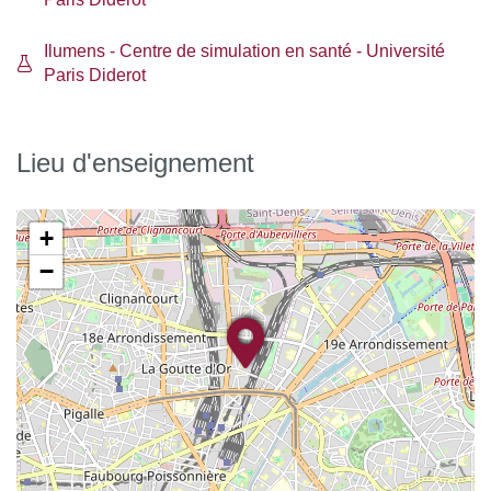
contrat de professionnalisation)
Ilumens - Centre de simulation en santé - Université
Paris Diderot
Nos partenaires intervenant en enseignement "cœur
de métier" :
Lieu d'enseignement
Praticien hospitaliers
+
Cadres formateur du Département Universitaire de
−
Soins Infirmiers
Professionnels du secteur de la Prestation de Santé A
Domicile
Enseignants de l’Institut Universitaire de Technologie