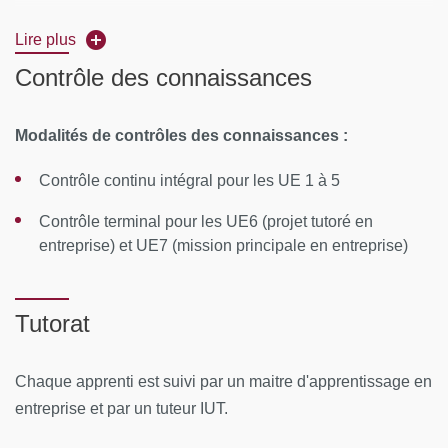
en contrat d'apprentissage
Lire plus
Contrôle des connaissances
ou en contrat de professionnalisation
Les étudiants sont accompagnés dans leur recherche
Modalités de contrôles des connaissances :
de contrat et bénéficient des contacts entreprises de
l'IUT
Contrôle continu intégral pour les UE 1 à 5
Contrôle terminal pour les UE6 (projet tutoré en
entreprise) et UE7 (mission principale en entreprise)
Rythme de l'alternance :
15 jours à l'IUT / 15 jours en entreprise, temps plein en
Tutorat
entreprise de juin à fin août
Chaque apprenti est suivi par un maitre d'apprentissage en
Durée de la formation :
entreprise et par un tuteur IUT.
1 an (500h présentiel, 150h projet tutoré, 32 semaines en