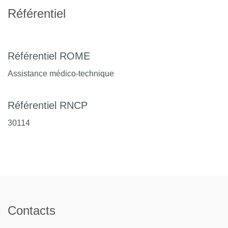
domicile sur le volet de l’assistance respiratoire
Référentiel
(traitement de l’apnée du sommeil, oxygénothérapie,
...).
Référentiel ROME
Assistance médico-technique
Référentiel RNCP
30114
Contacts