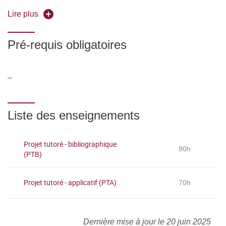
exploitation
Lire plus
Se servir aisément des différents registres d’expression
écrite et orale de la langue française
Pré-requis obligatoires
Rédiger un rapport d'activité ou d'étude dans une
démarche PDCA, Présenter oralement une étude de
_
manière professionnelle
Liste des enseignements
Projet tutoré - bibliographique
80h
(PTB)
Projet tutoré - applicatif (PTA)
70h
Dernière mise à jour le 20 juin 2025