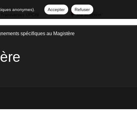
istiques anonymes).
Accepter
Refuser
 Transverses UPCité
Ma sélection
nements spécifiques au Magistère
tère