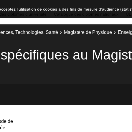
acceptez l'utilisation de cookies à des fins de mesure d'audience (stat
des diplômes d'université
Catalogue des diplômes nationaux
UE
iences, Technologies, Santé
Magistère de Physique
Enseig
spécifiques au Magis
ode de
née