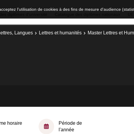
acceptez l'utilisation de cookies à des fins de mesure d'audience (stat
des diplômes d'université
Catalogue des diplômes nationaux
UE
Lettres, Langues
Lettres et humanités
Master Lettres et Huma
me horaire
Période de
l'année