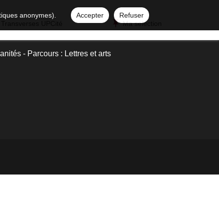
istiques anonymes).
Accepter
Refuser
 Transverses UPCité
Ma sélection
nités - Parcours : Lettres et arts