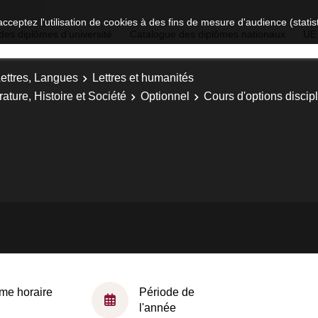
acceptez l'utilisation de cookies à des fins de mesure d'audience (stat
des diplômes d'université
Catalogue des diplômes nationaux
UE
Lettres, Langues
Lettres et humanités
rature, Histoire et Société
Optionnel
Cours d'options discipl
me horaire
Période de
l'année