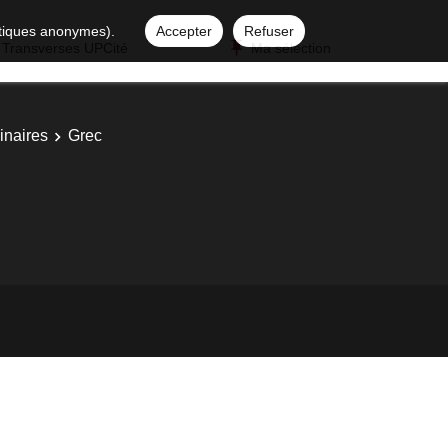
istiques anonymes).
Accepter
Refuser
 Transverses UPCité
Ma sélection
inaires
Grec