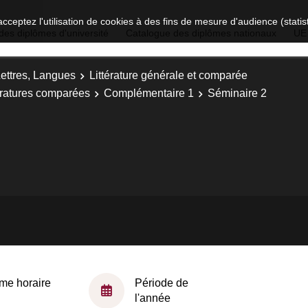
acceptez l'utilisation de cookies à des fins de mesure d'audience (stat
des diplômes d'université
Catalogue des diplômes nationaux
UE
Lettres, Langues
Littérature générale et comparée
tératures comparées
Complémentaire 1
Séminaire 2
me horaire
Période de
l'année