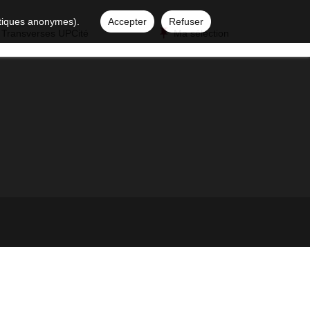
istiques anonymes).
Accepter
Refuser
 Transverses UPCité
Ma sélection