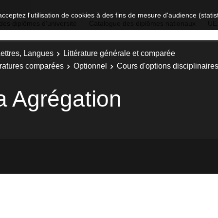
acceptez l'utilisation de cookies à des fins de mesure d'audience (stat
des diplômes d'université
Catalogue des diplômes nationaux
UE
Lettres, Langues
Littérature générale et comparée
tératures comparées
Optionnel
Cours d'options disciplinaire
a Agrégation