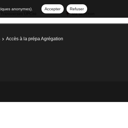
istiques anonymes).
Accepter
Refuser
 Transverses UPCité
Ma sélection
s
Accès à la prépa Agrégation