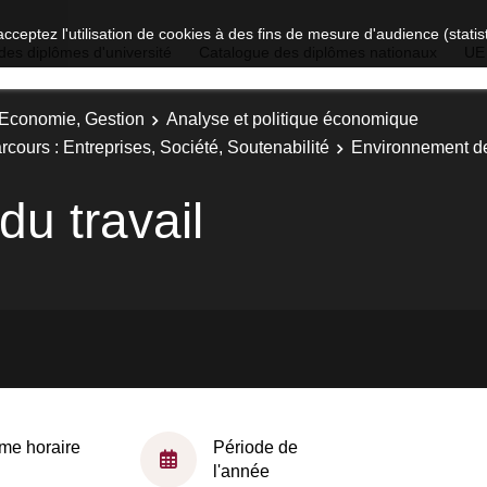
acceptez l'utilisation de cookies à des fins de mesure d'audience (stat
des diplômes d'université
Catalogue des diplômes nationaux
UE
, Economie, Gestion
Analyse et politique économique
cours : Entreprises, Société, Soutenabilité
Environnement de
u travail
me horaire
Période de
l'année