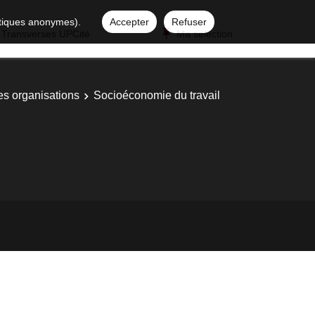
istiques anonymes).
Accepter
Refuser
 Transverses UPCité
Ma sélection
s organisations
Socioéconomie du travail