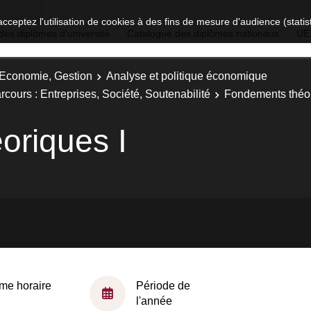
acceptez l'utilisation de cookies à des fins de mesure d'audience (stat
des diplômes d'université
Catalogue des diplômes nationaux
UE
, Economie, Gestion
Analyse et politique économique
cours : Entreprises, Société, Soutenabilité
Fondements théor
oriques I
me horaire
Période de
l'année