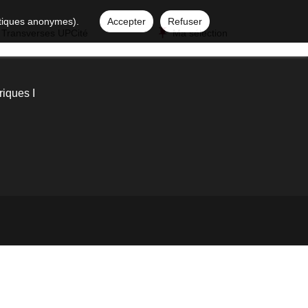
istiques anonymes).
Accepter
Refuser
 Transverses UPCité
Ma sélection
iques I