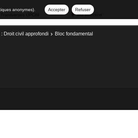
istiques anonymes).
Accepter
Refuser
 Transverses UPCité
Ma sélection
: Droit civil approfondi
Bloc fondamental