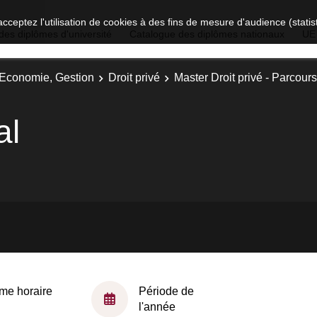
acceptez l'utilisation de cookies à des fins de mesure d'audience (stat
des diplômes d'université
Catalogue des diplômes nationaux
UE
, Economie, Gestion
Droit privé
Master Droit privé - Parcours 
al
me horaire
Période de
l'année