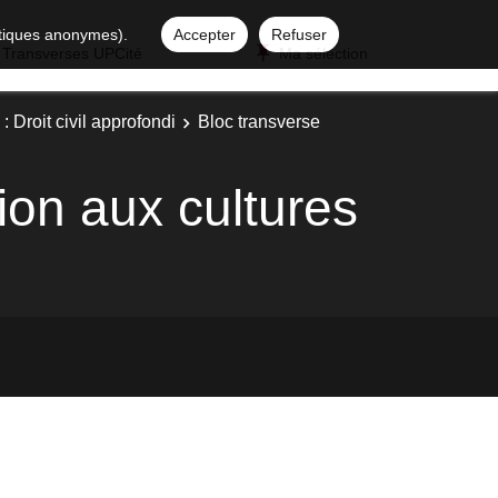
istiques anonymes).
Accepter
Refuser
 Transverses UPCité
Ma sélection
: Droit civil approfondi
Bloc transverse
ion aux cultures