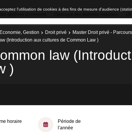
acceptez l'utilisation de cookies à des fins de mesure d'audience (stat
des diplômes d'université
Catalogue des diplômes nationaux
UE
, Economie, Gestion
Droit privé
Master Droit privé - Parcours 
law (Introduction aux cultures de Common Law )
 common law (Introduct
 )
me horaire
Période de
l'année