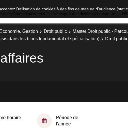
acceptez l'utilisation de cookies à des fins de mesure d'audience (stat
des diplômes d'université
Catalogue des diplômes nationaux
UE
, Economie, Gestion
Droit public
Master Droit public - Parco
sis dans les blocs fondamental et spécialisation)
Droit publi
affaires
me horaire
Période de
l'année