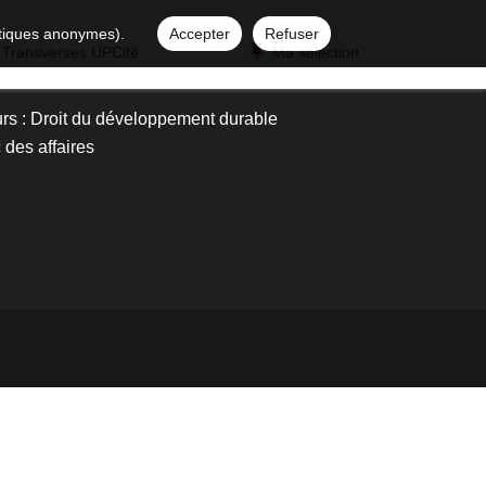
istiques anonymes).
Accepter
Refuser
 Transverses UPCité
Ma sélection
urs : Droit du développement durable
c des affaires