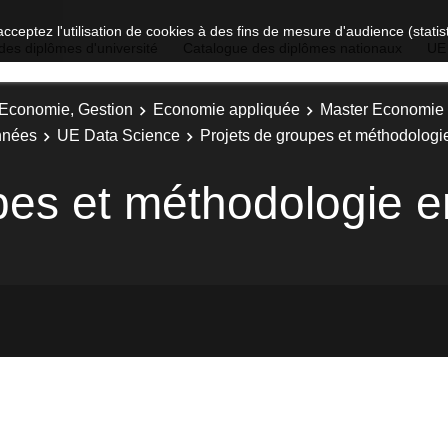
acceptez l'utilisation de cookies à des fins de mesure d'audience (stat
des diplômes d'université
Catalogue des diplômes nationaux
UE
, Economie, Gestion
Economie appliquée
Master Economie 
nnées
UE Data Science
Projets de groupes et méthodologi
pes et méthodologie 