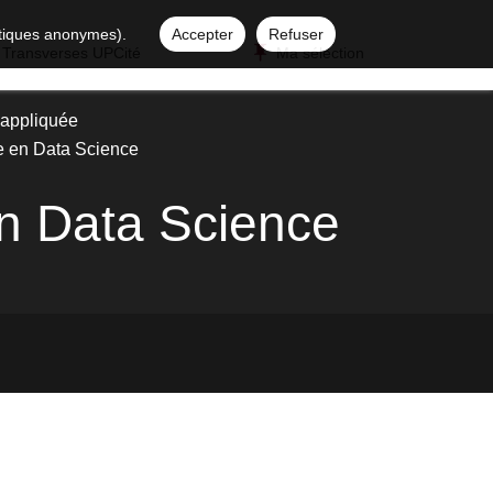
istiques anonymes).
Accepter
Refuser
 Transverses UPCité
Ma sélection
appliquée
e en Data Science
en Data Science