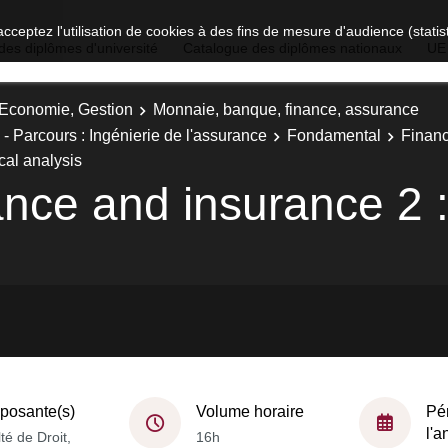
acceptez l'utilisation de cookies à des fins de mesure d'audience (stat
des diplômes d'université
Catalogue des diplômes nationaux
UE
, Economie, Gestion
Monnaie, banque, finance, assurance
 Parcours : Ingénierie de l'assurance
Fondamental
Financ
cal analysis
ance and insurance 2 :
osante(s)
Volume horaire
Pé
l'
té de Droit,
16h