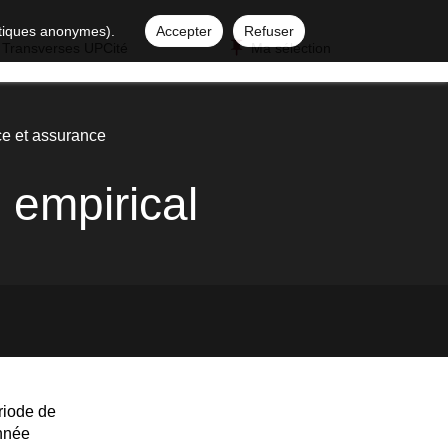
istiques anonymes).
Accepter
Refuser
 Transverses UPCité
Ma sélection
e et assurance
 empirical
riode de
année