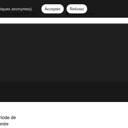
istiques anonymes).
Accepter
Refuser
 Transverses UPCité
Ma sélection
riode de
année