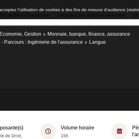
acceptez l'utilisation de cookies à des fins de mesure d'audience (stat
des diplômes d'université
Catalogue des diplômes nationaux
UE
, Economie, Gestion
Monnaie, banque, finance, assurance
 Parcours : Ingénierie de l'assurance
Langue
osante(s)
Volume horaire
Pé
l'
té de Droit,
15h