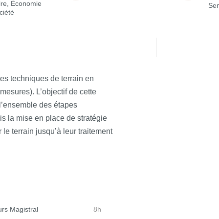
ire, Économie
Sem
ciété
ntes techniques de terrain en
esures). L’objectif de cette
r l’ensemble des étapes
is la mise en place de stratégie
le terrain jusqu’à leur traitement
rs Magistral
8h