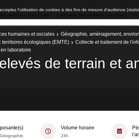
acceptez l'utilisation de cookies à des fins de mesure d'audience (stat
des diplômes d'université
Catalogue des diplômes nationaux
UE
ces humaines et sociales
Géographie, aménagement, enviro
 territoires écologiques (EMTE)
Collecte et traitement de l'i
 en laboratoire
elevés de terrain et a
osante(s)
Volume horaire
Pé
l'
Géographie,
24h