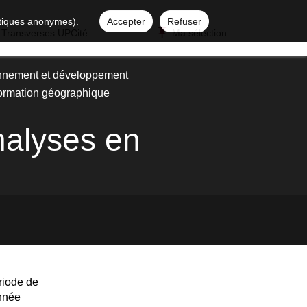
istiques anonymes).
Accepter
Refuser
 Transverses UPCité
Ma sélection
nnement et développement
nformation géographique
nalyses en
riode de
année