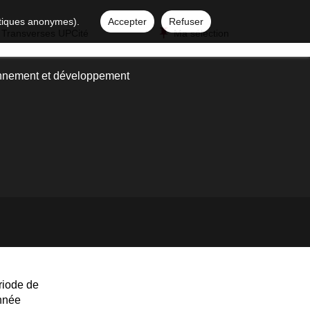
istiques anonymes).
Accepter
Refuser
 Transverses UPCité
Ma sélection
nnement et développement
riode de
année