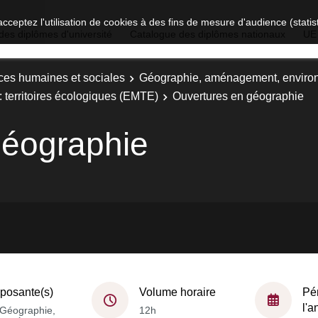
acceptez l'utilisation de cookies à des fins de mesure d'audience (stat
des diplômes d'université
Catalogue des diplômes nationaux
UE
ces humaines et sociales
Géographie, aménagement, enviro
 territoires écologiques (EMTE)
Ouvertures en géographie
géographie
osante(s)
Volume horaire
Pé
l'
Géographie,
12h