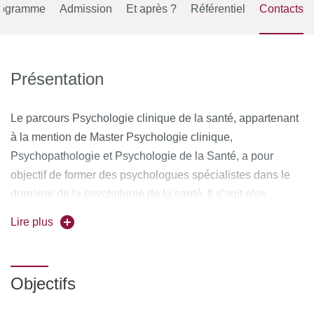
rogramme
Admission
Et après ?
Référentiel
Contacts
Présentation
Le parcours
Psychologie clinique de la santé
, appartenant
à la mention de Master
Psychologie clinique,
Psychopathologie et Psychologie de la Santé
, a pour
objectif de former des psychologues spécialistes dans le
domaine de la psychologie de la santé. Il s’agit plus
particulièrement de former les étudiants à la prévention et
Lire plus
la prise en charge des patients atteints de maladies
somatiques (cancer, maladies cardiaques, infectieuses,
douleurs chroniques, diabète, etc.), de leur famille, mais
Objectifs
aussi des soignants les accompagnant. Il propose aux
étudiants une formation spécifique, à la fois théorique et