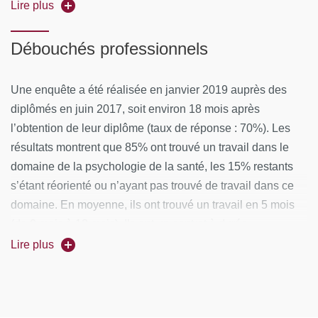
Effectif
diplômés
Lire plus
Effectif des
Taux de
diplômés e
des
en
répondants
réponse
formation
diplômés
formation
Débouchés professionnels
apprentiss
initiale
17
12
71%
100%
-
Une enquête a été réalisée en janvier 2019 auprès des
diplômés en juin 2017, soit environ 18 mois après
l’obtention de leur diplôme (taux de réponse : 70%). Les
résultats montrent que 85% ont trouvé un travail dans le
Part des
Part des
Part
domaine de la psychologie de la santé, les 15% restants
Part des
Part
emplois en
emplois 
des
s’étant réorienté ou n’ayant pas trouvé de travail dans ce
cadres et des
des
adéquation
adéquati
emplois
domaine. En moyenne, ils ont trouvé un travail en 5 mois
professions
emplois
avec le
avec la
à plein
(de 0 mois à 12 mois). Ils ont un contrat à durée
intermédiaires
stables
niveau
formatio
temps
indéterminée pour 45% d’entre eux et à durée déterminée
d'études
suivie
Lire plus
(souvent avec des renouvellements) pour 45% d’entre eux,
90%
30%
100%
-
89%
9% travaillant en libéral. Les secteurs d’activité sont :
l’oncologie, la pneumologie, la transplantation, la pédiatrie,