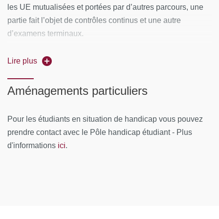
Il est demandé qu’au moins un des deux stages
les UE mutualisées et portées par d’autres parcours, une
obligatoires soit réalisé dans le domaine de la prévention
partie fait l’objet de contrôles continus et une autre
ou de la prise en charge des maladies somatiques.
d’examens terminaux.
Le mémoire de recherche fait l’objet d’une soutenance en
Lire plus
M1 et en M2. Le stage fait l’objet d’une soutenance en M2.
Aménagements particuliers
Pour connaitre le détail des modalités de contrôle des
connaissances et compétences, nous vous invitons à
prendre contact avec l’UFR (voir le lien en savoir+)
Pour les étudiants en situation de handicap vous pouvez
prendre contact avec le Pôle handicap étudiant - Plus
ici
d'informations
.