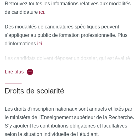
Retrouvez toutes les informations relatives aux modalités
ici
de candidature
.
Des modalités de candidatures spécifiques peuvent
s’appliquer au public de formation professionnelle. Plus
ici
d’informations
.
Les candidats doivent déposer un dossier, qui est évalué
par une commission pédagogique constituée
Lire plus
d’enseignants-chercheurs. Ce dossier comprend les
attestations des diplômes déjà obtenus, les relevés de
Droits de scolarité
notes des années de licence, une lettre de motivation
justifiant le choix de la mention et du parcours, une lettre
expliquant leur projet professionnel, un résumé de leur
Les droits d'inscription nationaux sont annuels et fixés par
travail de recherche réalisé en L3 (si un tel travail a bien
le ministère de l'Enseignement supérieur de la Recherche.
été fait), un projet de recherche pour le master 1, un
S’y ajoutent les contributions obligatoires et facultatives
compte rendu du stage réalisé en L3. Les étudiants
selon la situation individuelle de l’étudiant.