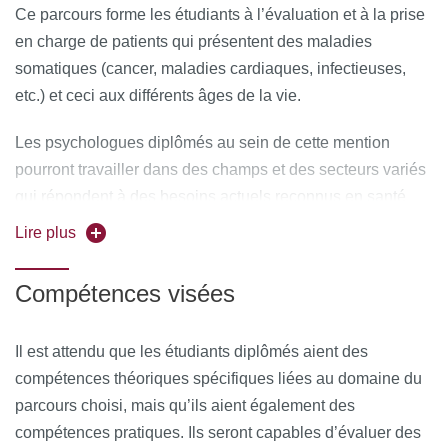
Ce parcours forme les étudiants à l’évaluation et à la prise
pratique, visant la formation de psychologues cliniciens
en charge de patients qui présentent des maladies
ayant une vision intégrative de la psychologie clinique de
somatiques (cancer, maladies cardiaques, infectieuses,
la santé, capables d’évaluer les besoins des patients et de
etc.) et ceci aux différents âges de la vie.
leurs proches, d’identifier les troubles
psychopathologiques de ces personnes, et de leur
Les psychologues diplômés au sein de cette mention
proposer des interventions thérapeutiques adaptées. Les
pourront travailler dans des champs et des secteurs variés
étudiants reçoivent aussi une formation scientifique et de
qui répondent à des besoins actuels reconnus en santé
recherche appliquée, leur permettant d’évaluer les
publique. Ils sont formés à la pratique clinique auprès de
Lire plus
interventions qu’ils mettent en place et de proposer des
patients, des proches et des soignants, mais également à
programmes de recherches variés (évaluation de
la recherche clinique.
l’adaptation et de ses troubles, des besoins, de
Compétences visées
programmes d’éducation thérapeutiques, etc.). Cette
L’insertion professionnelle peut se faire des structures
spécialité vise donc à former des praticiens-chercheurs de
publiques, parapubliques, associatives ou privées,
Il est attendu que les étudiants diplômés aient des
haut niveau.
principalement des services hospitaliers de médecine
compétences théoriques spécifiques liées au domaine du
somatique (pédiatrie, cardiologie, diabétologie,
parcours choisi, mais qu’ils aient également des
ici
La présentation du parcours est disponible
cancérologie, maladies infectieuses, douleur, soins
compétences pratiques. Ils seront capables d’évaluer des