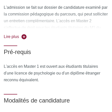
L'admission se fait sur dossier de candidature examiné par
la commission pédagogique du parcours, qui peut solliciter
un entretien complémentaire. L'accès en Master 2
s'effectue de droit pour les étudiants titulaires du M1 du
parcours.
Lire plus
L'inscription à ce diplôme est aussi accessible sous
Pré-requis
conditions, par validation des études, des expériences
professionnelles et des acquis personnels.
L'accès en Master 1 est ouvert aux étudiants titulaires
d'une licence de psychologie ou d'un diplôme étranger
reconnu équivalent.
Modalités de candidature