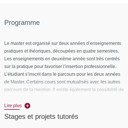
Programme
Le master est organisé sur deux années d’enseignements
pratiques et théoriques, découpées en quatre semestres.
Les enseignements en deuxième année sont très centrés
sur la pratique pour favoriser l’insertion professionnelle.
L’étudiant s’inscrit dans le parcours pour les deux années
de Master. Certains cours sont mutualisés avec les autres
parcours de la mention. Il existe également la possibilité de
suivre certains cours appartenant à d’autres mentions.
Lire plus
Le programme détaillé avec les brochures du M1 et du M2
Stages et projets tutorés
https://psychologie.u-
sont disponibles à cette adresse :
paris.fr/vie-etudiante-scolarite/guide-des-etudes-et-