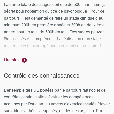
brochures/
La durée totale des stages doit être de 500h minimum (cf
décret pour l’obtention du titre de psychologue). Pour ce
parcours, il est demandé de faire un stage clinique d’au
minimum 200h en première année et 300h en deuxième
année pour un total de 500h en tout. Des stages peuvent
être réalisés en complément. La réalisation d’un stage
recherche est encouragé pour ceux qui souhaiteraient
s’orienter vers un doctorat.
Lire plus
Chaque étudiant doit rédiger un projet de stage qui est
validé par le responsable. Une fois le projet validé,
Contrôle des connaissances
l’étudiant peut établir ses conventions de stages. Il ne peut
débuter le stage avant d’avoir obtenu toutes les signatures.
L’ensemble des UE portées par le parcours fait l’objet de
Durant l’année universitaire, une supervision de stage en
contrôles continus afin d'évaluer les compétences
petits groupes (15 étudiants maximum) est associée au
acquises par l'étudiant au travers d'exercices variés (devoir
stage.
sur table, synthèses, exposés, études de cas, etc.). Pour