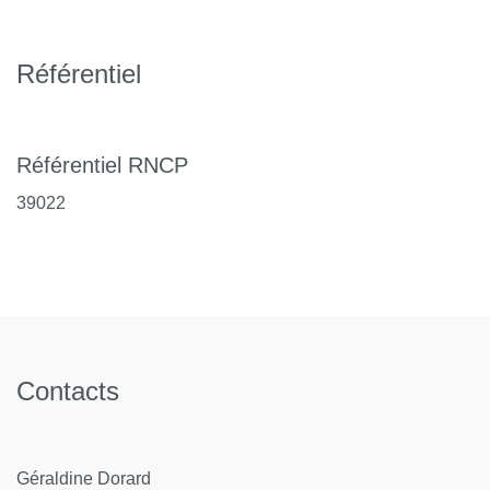
la maternité et l’assistance médicale à la procréation, la
virologie, les soins de suite et de réadaptation, la gériatrie,
l’aide aux victimes, l’autisme.
Référentiel
Quinze pourcent ont poursuivi leurs études en doctorat et
23% ont fait une formation complémentaire (par exemple,
un diplôme universitaire).
Référentiel RNCP
39022
Contacts
Géraldine Dorard