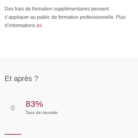
étrangers doivent justifier du niveau C1 de maîtrise de la
Des frais de formation supplémentaires peuvent
langue française. L’acceptation des candidats sélectionnés
s’appliquer au public de formation professionnelle. Plus
ne pourra être confirmée qu’après l’obtention de leur
ici
d’informations
.
licence de psychologie.
Les étudiants souhaitant intégrer un master 1 à
Université Paris Cité doivent candidater sur la
plateforme de candidature "Mon Master"
https://www.monmaster.gouv.fr/
Et après ?
83%
Taux de réussite