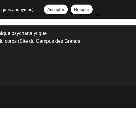
istiques anonymes).
Accepter
Refuser
 Transverses UPCité
Ma sélection
nique psychanalytique
 du corps (Site du Campus des Grands